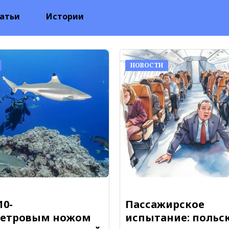
атьи
Истории
НОВОСТИ
10-
Пассажирское
метровым ножом
испытание: польс