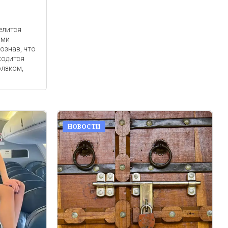
елится
ими
ознав, что
ходится
олзком,
НОВОСТИ