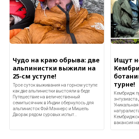
Чудо на краю обрыва: две
Ищут н
альпинистки выжили на
Кембри
25-см уступе!
ботани
турне!
Трое суток выживания на горном уступе:
как две альпинистки выстояли в беде
Кембридж п
Путешествие на величественный
энтузиаста
семитысячник в Индии обернулось для
Уникальная
альпинисток Фэй Мэннерс и Мишель
натуралист
Дворак рядом суровых испыт…
Кембриджск
вакансия на