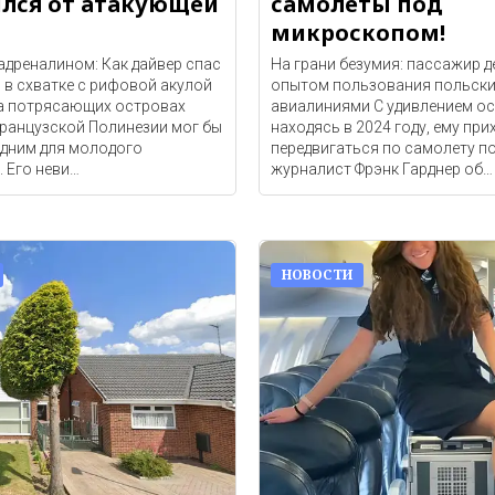
лся от атакующей
самолеты под
микроскопом!
адреналином: Как дайвер спас
На грани безумия: пассажир д
 в схватке с рифовой акулой
опытом пользования польск
на потрясающих островах
авиалиниями С удивлением ос
Французской Полинезии мог бы
находясь в 2024 году, ему при
едним для молодого
передвигаться по самолету п
 Его неви…
журналист Фрэнк Гарднер об…
НОВОСТИ