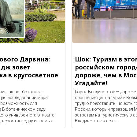
ового Дарвина:
Шок: Туризм в это
дж зовет
российском город
ка в кругосветное
дороже, чем в Мос
Угадайте!
риглашает ботаника-
Город Владивосток — дороже
 для исследований мира
сравнение цен на туризм Воз
 возможность для
трудно представить, но есть г
а В ботаническом саду
России, который превзошел 
ого университета открыта
затратам на туристическую а
, вероятно, одну из самых…
Владивосток в сент…