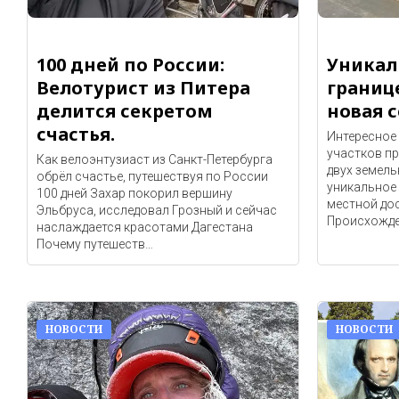
100 дней по России:
Уникал
Велотурист из Питера
границе
делится секретом
новая с
счастья.
Интересное 
участков пр
Как велоэнтузиаст из Санкт-Петербурга
двух земел
обрёл счастье, путешествуя по России
уникальное 
100 дней Захар покорил вершину
местной до
Эльбруса, исследовал Грозный и сейчас
Происхожде
наслаждается красотами Дагестана
Почему путешеств…
НОВОСТИ
НОВОСТИ