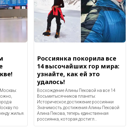
м
Россиянка покорила все
е
14 высочайших гор мира:
кве!
узнайте, как ей это
удалось!
 Москвы:
Восхождение Алины Пековой на все 14
можно,
Восьмитысячников планеты:
ород в
Историческое достижение россиянки
Москву по
Значимость достижения Алины Пековой
ренду жилья.
Алина Пекова, теперь единственная
россиянка, которая достигл…