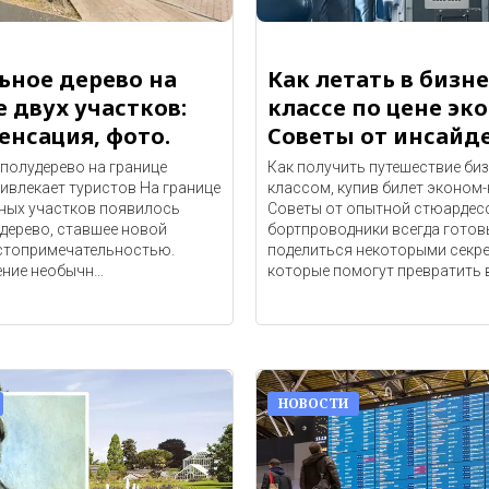
ьное дерево на
Как летать в бизне
 двух участков:
классе по цене эк
енсация, фото.
Советы от инсайде
полудерево на границе
Как получить путешествие биз
ивлекает туристов На границе
классом, купив билет эконом
ьных участков появилось
Советы от опытной стюардес
дерево, ставшее новой
бортпроводники всегда готов
стопримечательностью.
поделиться некоторыми секре
ние необычн…
которые помогут превратить 
НОВОСТИ