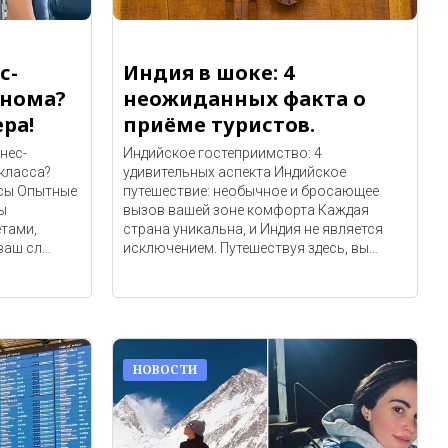
с-
Индия в шоке: 4
онома?
неожиданных факта о
ра!
приёме туристов.
нес-
Индийское гостеприимство: 4
-класса?
удивительных аспекта Индийское
сы Опытные
путешествие: необычное и бросающее
ы
вызов вашей зоне комфорта Каждая
тами,
страна уникальна, и Индия не является
ваш сл…
исключением. Путешествуя здесь, вы…
НОВОСТИ