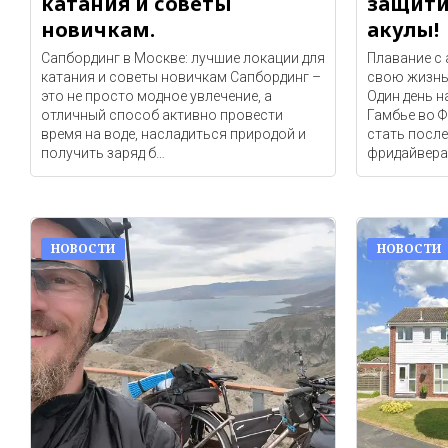
катания и советы
защити
новичкам.
акулы!
Сапбординг в Москве: лучшие локации для
Плавание с 
катания и советы новичкам Сапбординг –
свою жизнь
это не просто модное увлечение, а
Один день 
отличный способ активно провести
Гамбье во 
время на воде, насладиться природой и
стать посл
получить заряд б…
фридайвера.
НОВОСТИ
НОВОСТИ